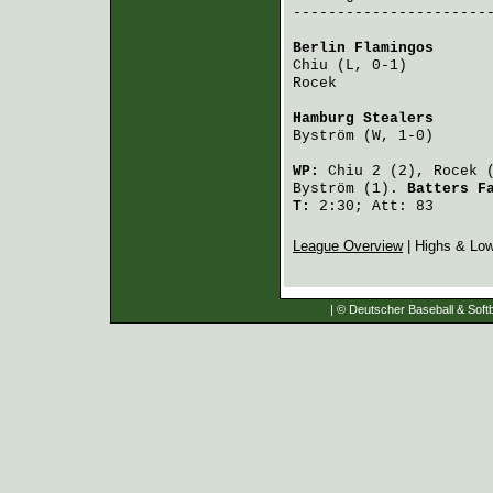
-----------------------
Berlin Flamingos
      
Chiu
 (L, 0-1)         
Rocek
                 
Hamburg Stealers
      
Byström
 (W, 1-0)      
WP:
Chiu
2 (2),
Rocek
(
Byström
(1).
Batters F
T:
2:30; Att: 83
League Overview
| Highs & Lo
| © Deutscher Baseball & Softb