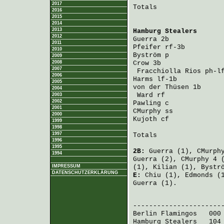
2017
Totals                 
2016
2015
2014
2013
Hamburg Stealers
      
2012
Guerra
 2b             
2011
Pfeifer
 rf-3b         
2010
Byström
 p             
2009
2008
Crow
 3b               
2007
Fracchiolla Rios
 ph-l
2006
Harms
 lf-1b           
2005
von der Thüsen
 1b     
2004
Ward
 rf              
2003
2002
Pawling
 c             
2001
CMurphy
 ss            
2000
Kujoth
 cf             
1999
1998
1997
Totals                 
1996
1995
2B:
Guerra
(1),
CMurph
1994
Guerra
(2),
CMurphy
4 
IMPRESSUM
(1),
Kilian
(1),
Bystr
DATENSCHUTZERKLÄRUNG
E:
Chiu
(1),
Edmonds
(
Guerra
(1).
                       
Berlin Flamingos
   000
Hamburg Stealers
   104