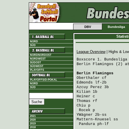
DBV
Bundesliga
Statis
NORD
SÜD
League Overview
| Highs & Lo
NORDNORDOST
NORDWEST
Boxscore 1. Bundesliga 
SÜDOST
Berlin Flamingos (2) at
SÜDWEST
PLAYOFFS
Berlin Flamingos
      
Oberthaler
 cf         
PLAYOFFS/D-POKAL
Edmonds
 lf-2b         
NORD
Azcuy Perez
 3b        
SÜD
Kilian
 1b             
Heiner
 c              
Thomas
 rf             
Chiu
 p                
Rocek
 p              
YWägner
 2b-ss         
2021
Mattern-Knuesel
 ss    
2020
Pandura
 ph-lf        
2019
2018