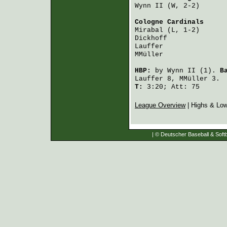
Wynn II
 (W, 2-2)      
Cologne Cardinals
     
Mirabal
 (L, 1-2)      
Dickhoff
              
Lauffer
               
MMüller
               
HBP:
by
Wynn II
(1).
B
Lauffer
8,
MMüller
3.
T:
3:20; Att: 75
League Overview
| Highs & Lo
| © Deutscher Baseball & Softb