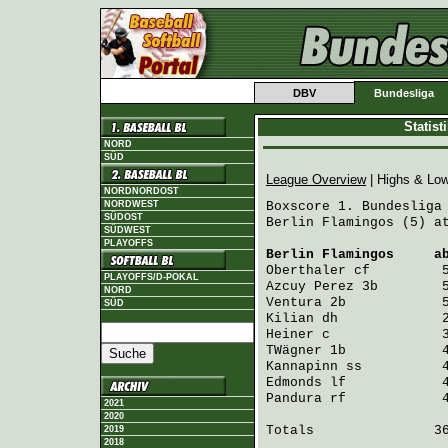
DBV
Bundesliga
Statis
NORD
SÜD
League Overview
| Highs & Lo
NORDNORDOST
NORDWEST
Boxscore 1. Bundesliga 
SÜDOST
Berlin Flamingos (5) at
SÜDWEST
PLAYOFFS
Berlin Flamingos
     a
Oberthaler
 cf         
PLAYOFFS/D-POKAL
Azcuy Perez
 3b        
NORD
Ventura
 2b            
SÜD
Kilian
 dh             
Heiner
 c              
TWägner
 1b            
Kannapinn
 ss          
Edmonds
 lf            
Pandura
 rf            
2021
2020
Totals               36
2019
2018