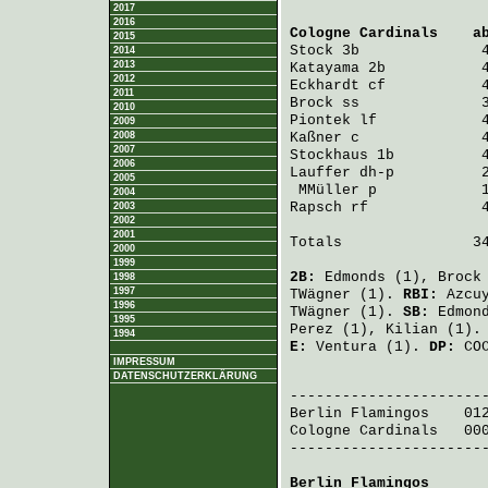
2017
2016
Cologne Cardinals
    a
2015
Stock
 3b              
2014
2013
Katayama
 2b           
2012
Eckhardt
 cf           
2011
Brock
 ss              
2010
Piontek
 lf            
2009
2008
Kaßner
 c              
2007
Stockhaus
 1b          
2006
Lauffer
 dh-p          
2005
MMüller
 p            
2004
Rapsch
 rf             
2003
2002
2001
Totals               34
2000
1999
2B:
Edmonds
(1),
Brock
1998
1997
TWägner
(1).
RBI:
Azcu
1996
TWägner
(1).
SB:
Edmon
1995
Perez
(1),
Kilian
(1).
1994
E:
Ventura
(1).
DP:
COC
IMPRESSUM
DATENSCHUTZERKLÄRUNG
                       
Berlin Flamingos
    01
Cologne Cardinals
   00
-----------------------
Berlin Flamingos
      